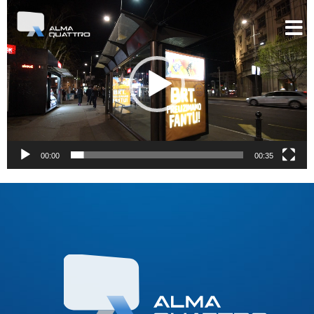
Pregledač
video
zapisa
00:00
00:35