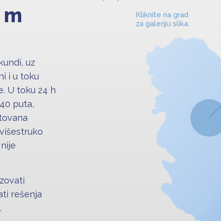
4 m
Kliknite na grad
za galeriju slika.
kundi, uz
i i u toku
e. U toku 24 h
40 puta,
itovana
 višestruko
nije
zovati
ti rešenja
.