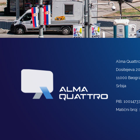
Alma Quattro 
Dositejeva 2
11000 Beogr
Srbija
PIB: 1001473
Matični broj: