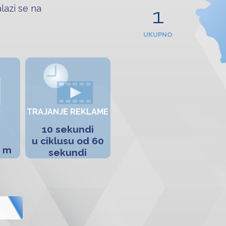
lazi se na
1
UKUPNO
TRAJANJE REKLAME
10 sekundi
u ciklusu od 60
0 m
sekundi