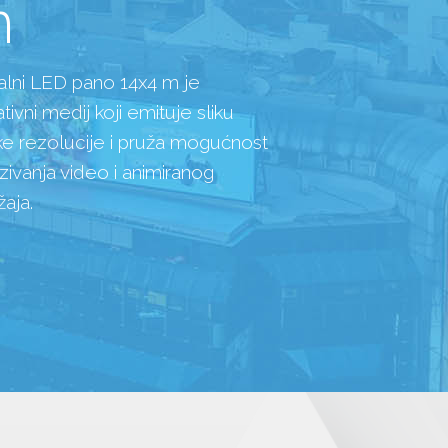
m
talni LED pano 14x4 m je
tivni medij koji emituje sliku
ke rezolucije i pruža mogućnost
azivanja video i animiranog
žaja.