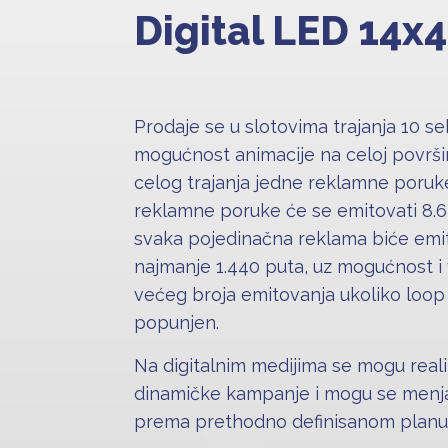
Digital LED 14x
Prodaje se u slotovima trajanja 10 se
mogućnost animacije na celoj površin
celog trajanja jedne reklamne poruk
reklamne poruke će se emitovati 8.6
svaka pojedinačna reklama biće em
najmanje 1.440 puta, uz mogućnost i
većeg broja emitovanja ukoliko loop 
popunjen.
Na digitalnim medijima se mogu reali
dinamičke kampanje i mogu se menja
prema prethodno definisanom planu