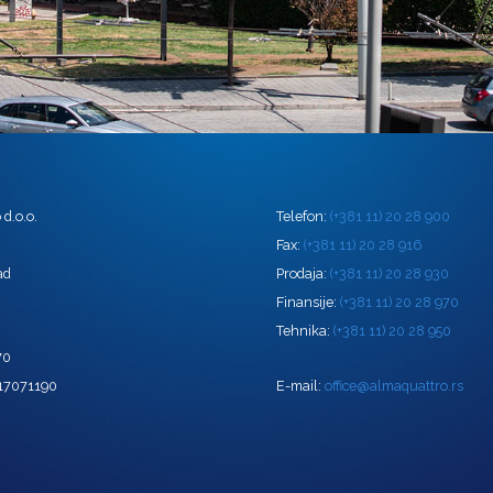
d.o.o.
Telefon:
(+381 11) 20 28 900
0
Fax:
(+381 11) 20 28 916
ad
Prodaja:
(+381 11) 20 28 930
Finansije:
(+381 11) 20 28 970
Tehnika:
(+381 11) 20 28 950
70
 17071190
E-mail:
office@almaquattro.rs