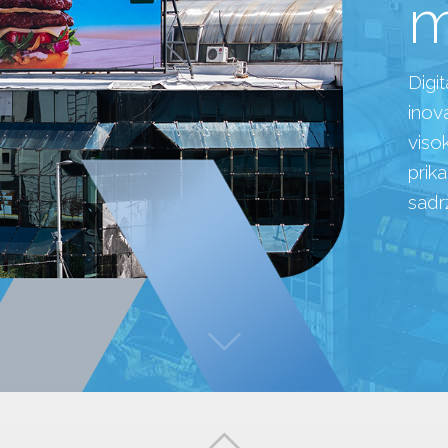
Digi
inova
viso
prik
sadr