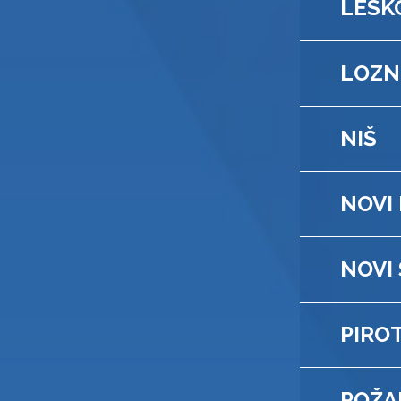
LESK
LOZN
NIŠ
NOVI
NOVI
PIRO
POŽA