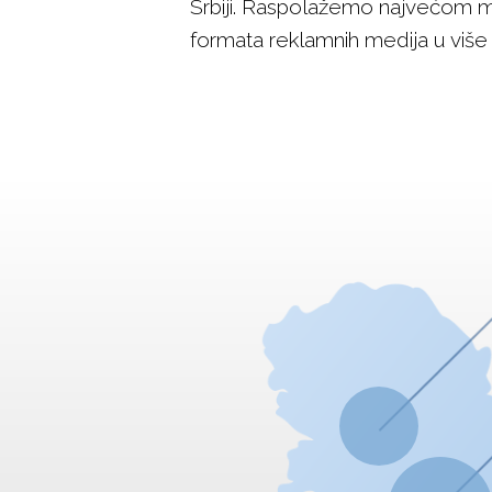
Srbiji. Raspolažemo najvećom mre
formata reklamnih medija u više