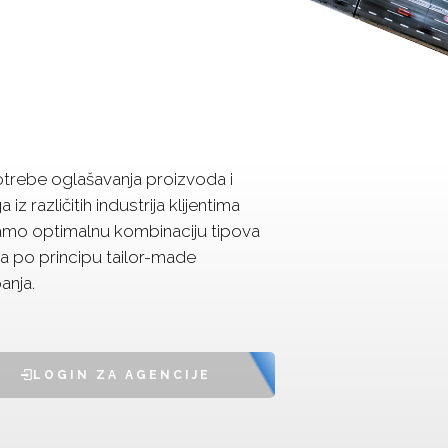
trebe oglašavanja proizvoda i
 iz različitih industrija klijentima
amo optimalnu kombinaciju tipova
a po principu tailor-made
anja.
LOGIN ZA AGENCIJE