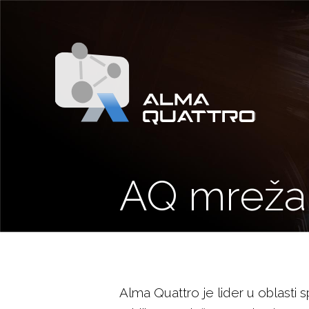
AQ mreža
Alma Quattro je lider u oblasti 