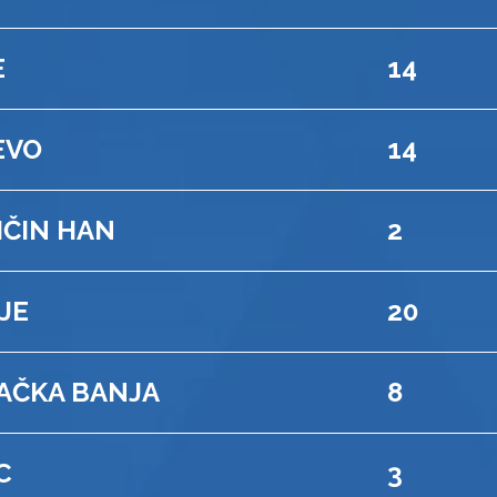
E
14
EVO
14
IČIN HAN
2
JE
20
AČKA BANJA
8
C
3