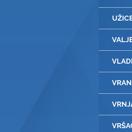
UŽIC
VALJ
VLAD
VRAN
VRNJ
VRŠA