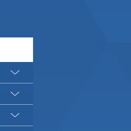
V
V
V