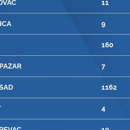
OVAC
11
ICA
9
160
 PAZAR
7
 SAD
1162
T
4
REVAC
10