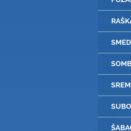
RAŠK
SMED
SOM
SREM
SUBO
ŠABA