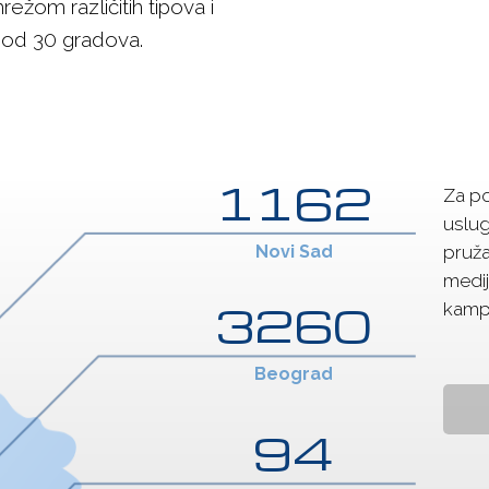
žom različitih tipova i
 od 30 gradova.
1162
Za po
usluga
Novi Sad
pruž
medij
3260
kamp
Beograd
94