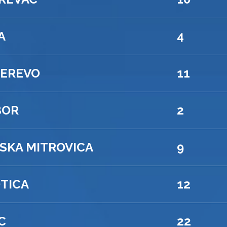
A
4
EREVO
11
BOR
2
SKA MITROVICA
9
TICA
12
C
22