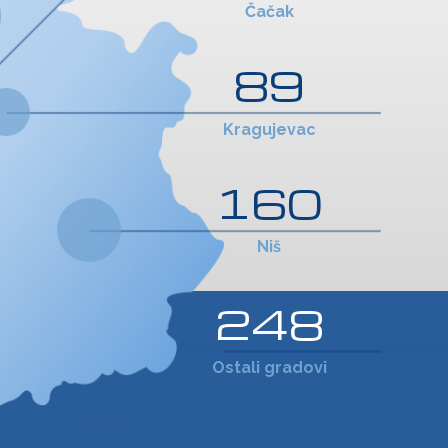
Čačak
89
Kragujevac
160
Niš
248
Ostali gradovi