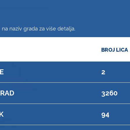
e na naziv grada za više detalja.
BROJ LICA
E
2
RAD
3260
K
94