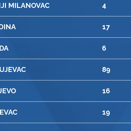
JI MILANOVAC
4
DINA
17
NDA
6
UJEVAC
89
JEVO
16
EVAC
19