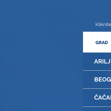
Kliknit
GRAD
ARILJ
BEOG
ČAČA