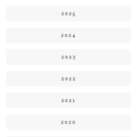
2025
2024
2023
2022
2021
2020