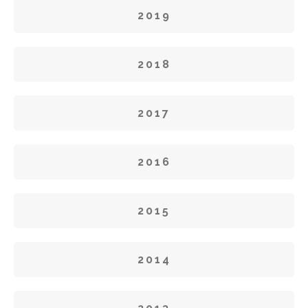
2019
2018
2017
2016
2015
2014