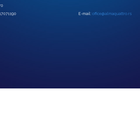
70
 17071190
E-mail:
office@almaquattro.rs