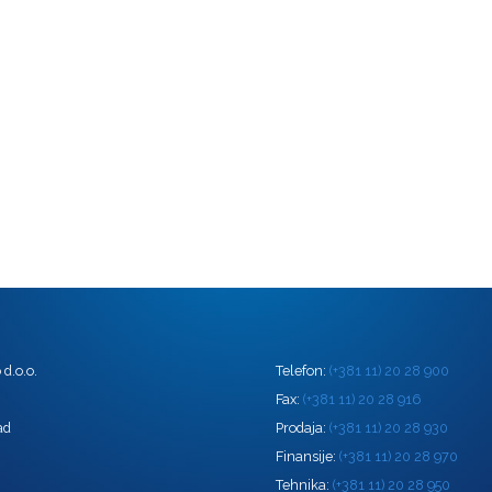
d.o.o.
Telefon:
(+381 11) 20 28 900
0
Fax:
(+381 11) 20 28 916
ad
Prodaja:
(+381 11) 20 28 930
Finansije:
(+381 11) 20 28 970
Tehnika:
(+381 11) 20 28 950