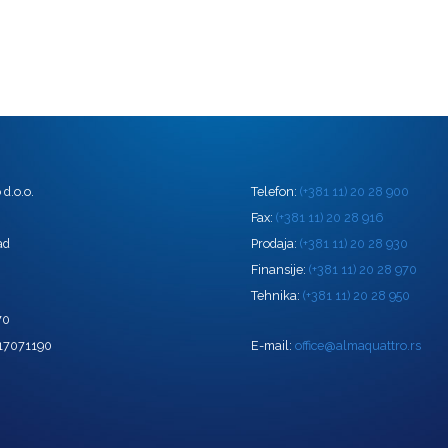
d.o.o.
Telefon:
(+381 11) 20 28 900
0
Fax:
(+381 11) 20 28 916
ad
Prodaja:
(+381 11) 20 28 930
Finansije:
(+381 11) 20 28 970
Tehnika:
(+381 11) 20 28 950
70
 17071190
E-mail:
office@almaquattro.rs