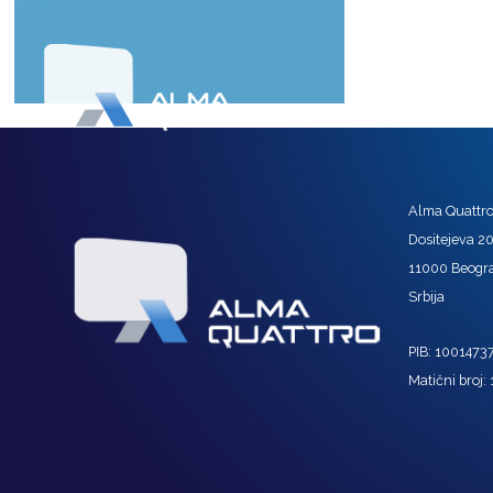
Alma Quattro 
Dositejeva 2
11000 Beogr
Srbija
PIB: 1001473
Matični broj: