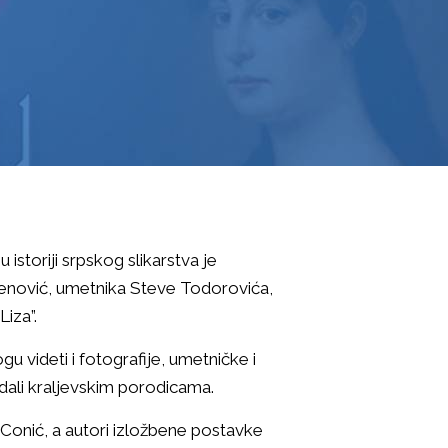
 istoriji srpskog slikarstva je
brenović, umetnika Steve Todorovića,
iza”.
u videti i fotografije, umetničke i
adali kraljevskim porodicama.
 Conić, a autori izložbene postavke