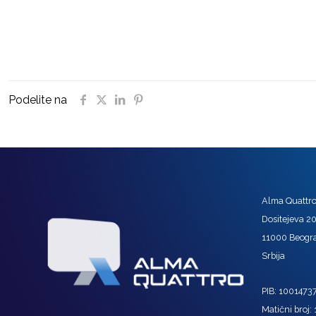
Podelite na
Alma Quattro 
Dositejeva 2
11000 Beogr
Srbija
PIB: 1001473
Matični broj: