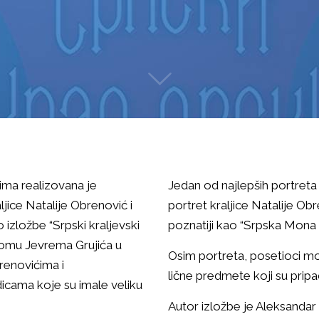
ma realizovana je
Jedan od najlepših portreta u
jice Natalije Obrenović i
portret kraljice Natalije O
 izložbe “Srpski kraljevski
poznatiji kao “Srpska Mona L
Domu Jevrema Grujića u
Osim portreta, posetioci mog
renovićima i
lične predmete koji su prip
icama koje su imale veliku
Autor izložbe je Aleksandar