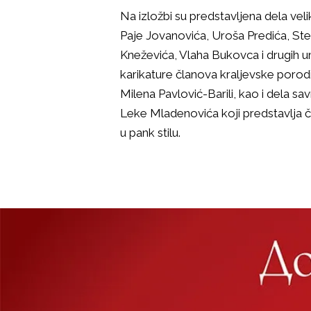
Na izložbi su predstavljena dela veli
Paje Jovanovića, Uroša Predića, St
Kneževića, Vlaha Bukovca i drugih um
karikature članova kraljevske porodi
Milena Pavlović-Barili, kao i dela s
Leke Mladenovića koji predstavlja č
u pank stilu.