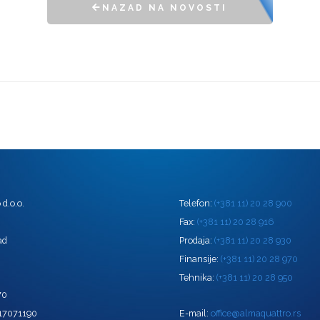
NAZAD NA NOVOSTI
d.o.o.
Telefon:
(+381 11) 20 28 900
0
Fax:
(+381 11) 20 28 916
ad
Prodaja:
(+381 11) 20 28 930
Finansije:
(+381 11) 20 28 970
Tehnika:
(+381 11) 20 28 950
70
 17071190
E-mail:
office@almaquattro.rs