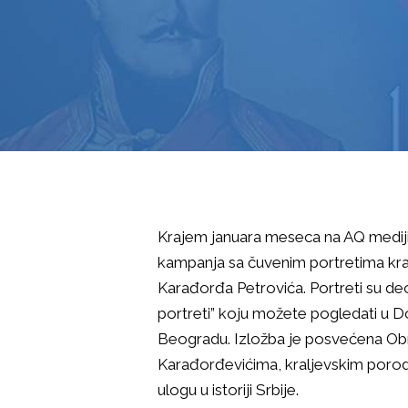
Krajem januara meseca na AQ mediji
kampanja sa čuvenim portretima kral
Karađorđa Petrovića. Portreti su deo
portreti” koju možete pogledati u 
Beogradu. Izložba je posvećena Ob
Karađorđevićima, kraljevskim porod
ulogu u istoriji Srbije.