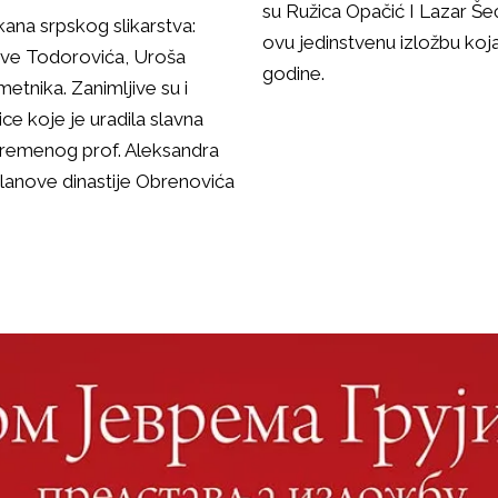
su Ružica Opačić I Lazar Še
kana srpskog slikarstva:
ovu jedinstvenu izložbu koj
eve Todorovića, Uroša
godine.
etnika. Zanimljive su i
ce koje je uradila slavna
avremenog prof. Aleksandra
lanove dinastije Obrenovića