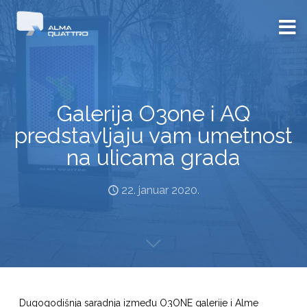
Galerija O3one i AQ
predstavljaju vam umetnost
na ulicama grada
22. januar 2020.
Dugogodišnja saradnja između O3ONE galerije i Alme