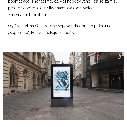
posmatrača iznenadimo, da vidi neočekivano i da se zamisli
pred prikazom koji se tiče naše svakodnevnice i
zanemarenih problema.
O3ONE i Alma Quattro pozivaju vas da obratite pažnju na
„Segmente“, koji vas čekaju iza ćoška.