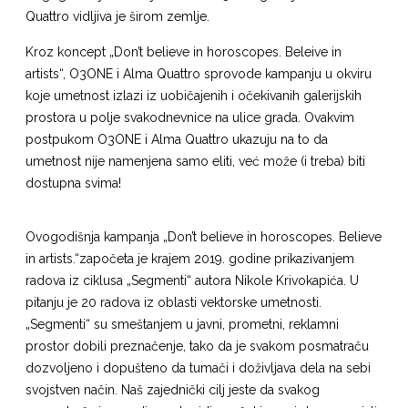
Quattro vidljiva je širom zemlje.
Kroz koncept „Don’t believe in horoscopes. Beleive in
artists“, O3ONE i Alma Quattro sprovode kampanju u okviru
koje umetnost izlazi iz uobičajenih i očekivanih galerijskih
prostora u polje svakodnevnice na ulice grada. Ovakvim
postpukom O3ONE i Alma Quattro ukazuju na to da
umetnost nije namenjena samo eliti, već može (i treba) biti
dostupna svima!
Ovogodišnja kampanja „Don’t believe in horoscopes. Believe
in artists.“započeta je krajem 2019. godine prikazivanjem
radova iz ciklusa „Segmenti“ autora Nikole Krivokapića. U
pitanju je 20 radova iz oblasti vektorske umetnosti.
„Segmenti“ su smeštanjem u javni, prometni, reklamni
prostor dobili preznačenje, tako da je svakom posmatraču
dozvoljeno i dopušteno da tumači i doživljava dela na sebi
svojstven način. Naš zajednički cilj jeste da svakog