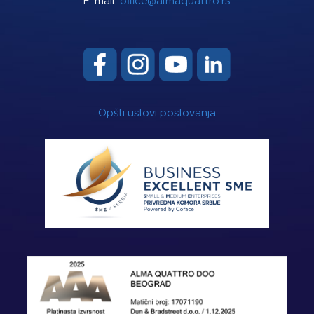
E-mail:
office@almaquattro.rs
Opšti uslovi poslovanja