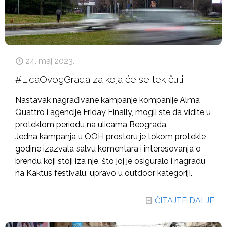
24. maj 2023.
#LicaOvogGrada za koja će se tek čuti
Nastavak nagrađivane kampanje kompanije Alma
Quattro i agencije Friday Finally, mogli ste da vidite u
proteklom periodu na ulicama Beograda.
Jedna kampanja u OOH prostoru je tokom protekle
godine izazvala salvu komentara i interesovanja o
brendu koji stoji iza nje, što joj je osiguralo i nagradu
na Kaktus festivalu, upravo u outdoor kategoriji.
ČITAJTE DALJE