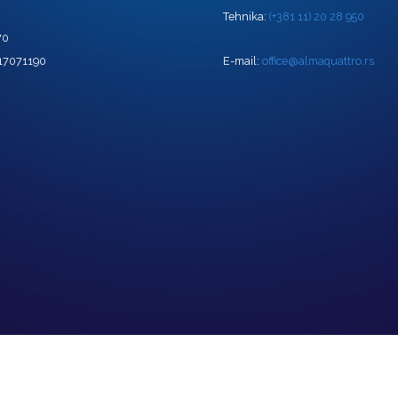
Tehnika:
(+381 11) 20 28 950
70
 17071190
E-mail:
office@almaquattro.rs