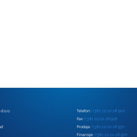
d.o.o.
Telefon:
(+381 11) 20 28 900
0
Fax:
(+381 11) 20 28 916
ad
Prodaja:
(+381 11) 20 28 930
Finansije:
(+381 11) 20 28 970