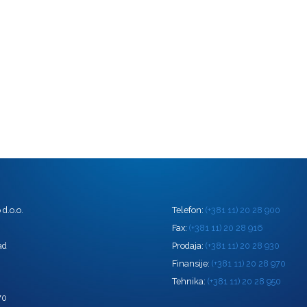
d.o.o.
Telefon:
(+381 11) 20 28 900
0
Fax:
(+381 11) 20 28 916
ad
Prodaja:
(+381 11) 20 28 930
Finansije:
(+381 11) 20 28 970
Tehnika:
(+381 11) 20 28 950
70