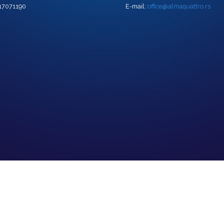
 17071190
E-mail:
office@almaquattro.rs