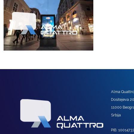
Alma Quattro 
Dositejeva 2
11000 Beogr
Srbija
PIB: 1001473