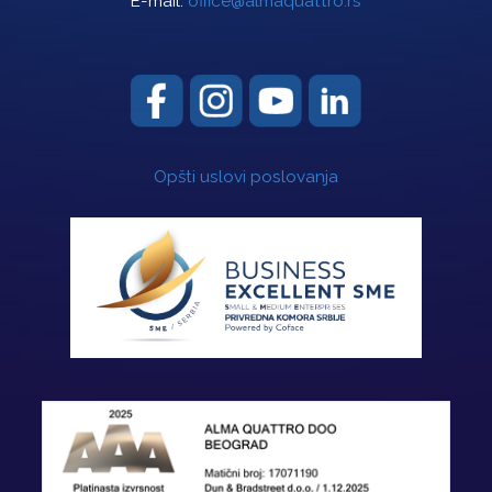
E-mail:
office@almaquattro.rs
Opšti uslovi poslovanja