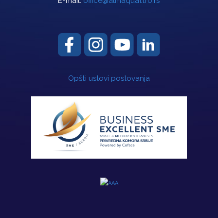
E-mail:
office@almaquattro.rs
Opšti uslovi poslovanja