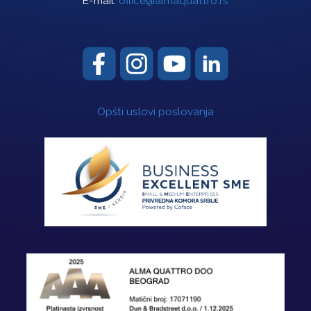
E-mail:
office@almaquattro.rs
Opšti uslovi poslovanja