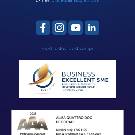
E-mail:
office@almaquattro.rs
Opšti uslovi poslovanja