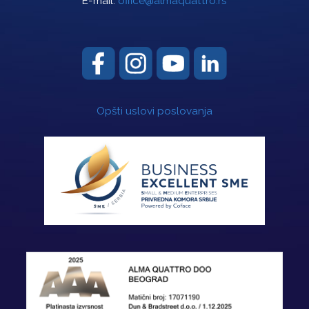
E-mail:
office@almaquattro.rs
Opšti uslovi poslovanja