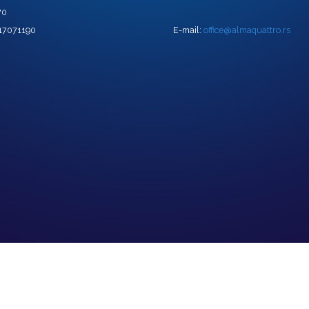
70
 17071190
E-mail:
office@almaquattro.rs