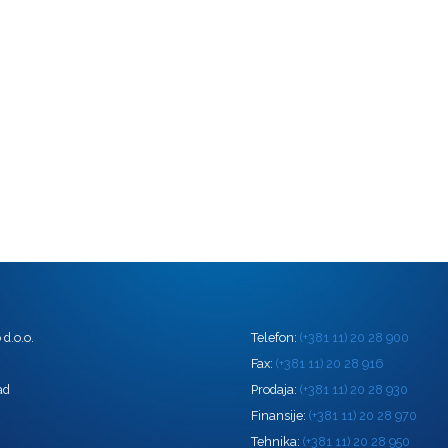
d.o.o.
Telefon:
(+381 11) 20 28 900
0
Fax:
(+381 11) 20 28 916
ad
Prodaja:
(+381 11) 20 28 930
Finansije:
(+381 11) 20 28 970
Tehnika:
(+381 11) 20 28 950