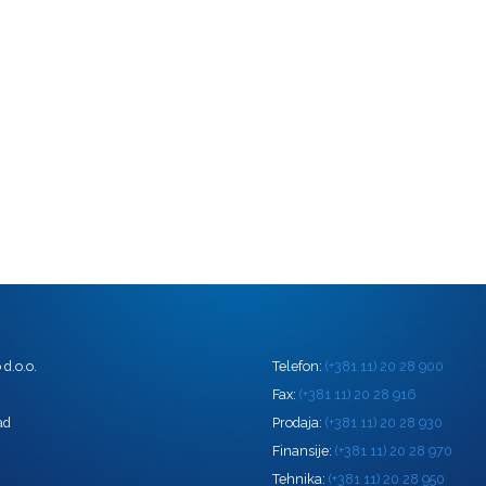
d.o.o.
Telefon:
(+381 11) 20 28 900
0
Fax:
(+381 11) 20 28 916
ad
Prodaja:
(+381 11) 20 28 930
Finansije:
(+381 11) 20 28 970
Tehnika:
(+381 11) 20 28 950