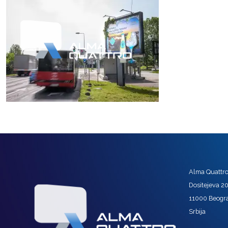
Alma Quattro 
Dositejeva 2
11000 Beogr
Srbija