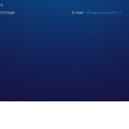
70
 17071190
E-mail:
office@almaquattro.rs