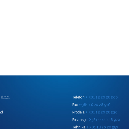
d.o.o.
Telefon:
(+381 11) 20 28 900
0
Fax:
(+381 11) 20 28 916
ad
Prodaja:
(+381 11) 20 28 930
Finansije:
(+381 11) 20 28 970
Tehnika:
(+381 11) 20 28 950