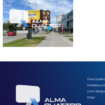
Alma Quattro 
Dositejeva 2
11000 Beogr
Srbija