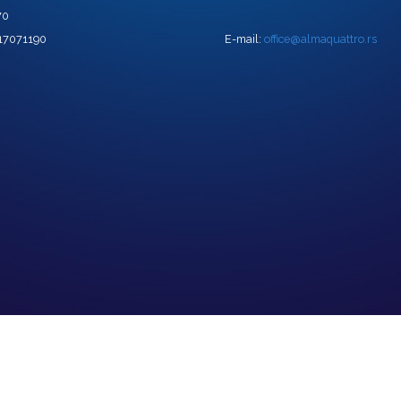
70
 17071190
E-mail:
office@almaquattro.rs