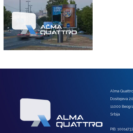
Alma Quattro 
Dositejeva 2
11000 Beogr
Srbija
PIB: 1001473