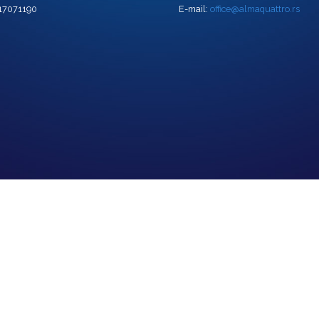
 17071190
E-mail:
office@almaquattro.rs