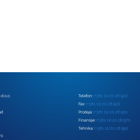
d.o.o.
Telefon:
(+381 11) 20 28 900
0
Fax:
(+381 11) 20 28 916
ad
Prodaja:
(+381 11) 20 28 930
Finansije:
(+381 11) 20 28 970
Tehnika:
(+381 11) 20 28 950
70