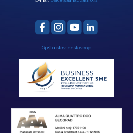
E-mail:
office@almaquattro.rs
Opšti uslovi poslovanja