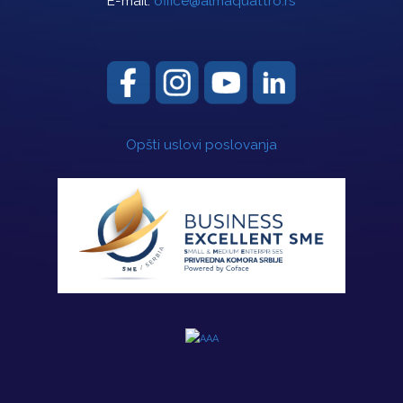
E-mail:
office@almaquattro.rs
Opšti uslovi poslovanja