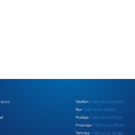
d.o.o.
Telefon:
(+381 11) 20 28 900
0
Fax:
(+381 11) 20 28 916
ad
Prodaja:
(+381 11) 20 28 930
Finansije:
(+381 11) 20 28 970
Tehnika:
(+381 11) 20 28 950