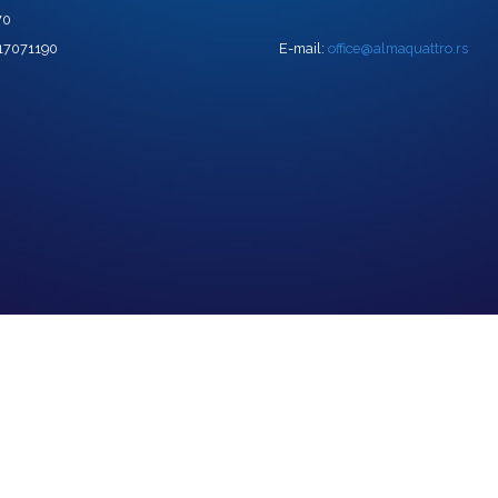
70
 17071190
E-mail:
office@almaquattro.rs