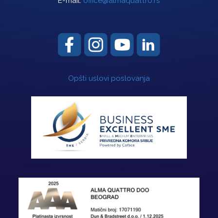
E-mail:
office@almaquattro.rs
Opšti uslovi poslovanja