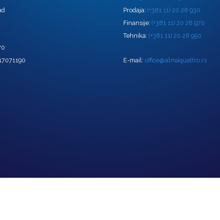
ad
Prodaja:
(+381 11) 20 28 930
Finansije:
(+381 11) 20 28 970
Tehnika:
(+381 11) 20 28 950
70
 17071190
E-mail:
office@almaquattro.rs