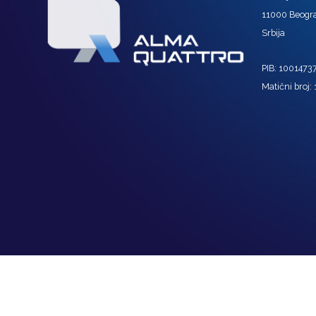
11000 Beogr
Srbija
PIB: 1001473
Matični broj: