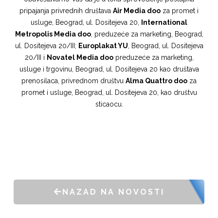
pripajanja privrednih društava
Air Media doo
za promet i
usluge, Beograd, ul. Dositejeva 20,
International
Metropolis Media doo
, preduzeće za marketing, Beograd,
ul. Dositejeva 20/III;
Europlakat YU
, Beograd, ul. Dositejeva
20/III i
Novatel Media doo
preduzeće za marketing,
usluge i trgovinu, Beograd, ul. Dositejeva 20 kao društava
prenosilaca, privrednom društvu
Alma Quattro doo
za
promet i usluge, Beograd, ul. Dositejeva 20, kao društvu
sticaocu.
NAZAD NA NOVOSTI