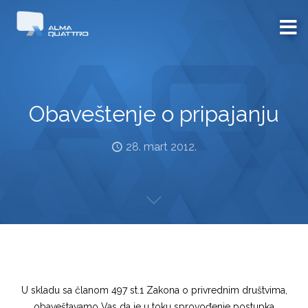
Obaveštenje o pripajanju
28. mart 2012.
U skladu sa članom 497 st.1 Zakona o privrednim društvima,
obaveštavamo Vas da je u toku sprovođenje postupka