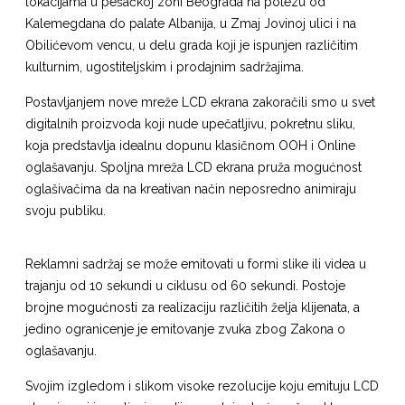
lokacijama u pešačkoj zoni Beograda na potezu od
Kalemegdana do palate Albanija, u Zmaj Jovinoj ulici i na
Obilićevom vencu, u delu grada koji je ispunjen različitim
kulturnim, ugostiteljskim i prodajnim sadržajima.
Postavljanjem nove mreže LCD ekrana zakoračili smo u svet
digitalnih proizvoda koji nude upečatljivu, pokretnu sliku,
koja predstavlja idealnu dopunu klasičnom OOH i Online
oglašavanju. Spoljna mreža LCD ekrana pruža mogućnost
oglašivačima da na kreativan način neposredno animiraju
svoju publiku.
Reklamni sadržaj se može emitovati u formi slike ili videa u
trajanju od 10 sekundi u ciklusu od 60 sekundi. Postoje
brojne mogućnosti za realizaciju različitih želja klijenata, a
jedino ogranicenje je emitovanje zvuka zbog Zakona o
oglašavanju.
Svojim izgledom i slikom visoke rezolucije koju emituju LCD